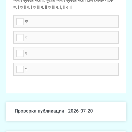
ফাইল ব্যবহার করে iii. কুয়েরী ফাইল ব্যবহার করে নিচের কোনটি সঠিক?
ক. i ও ii খ. i ও iii গ. ii ও iii ঘ. i, ii ও iii
ক
খ
ঘ
গ
Проверка публикации · 2026-07-20