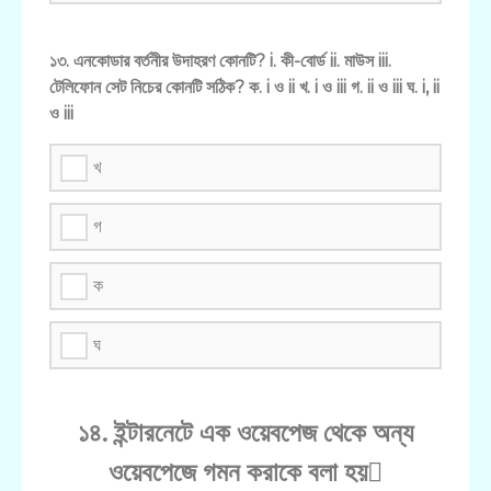
১৩. এনকোডার বর্তনীর উদাহরণ কোনটি? i. কী-বোর্ড ii. মাউস iii.
টেলিফোন সেট নিচের কোনটি সঠিক? ক. i ও ii খ. i ও iii গ. ii ও iii ঘ. i, ii
ও iii
খ
গ
ক
ঘ
১৪. ইন্টারনেটে এক ওয়েবপেজ থেকে অন্য
ওয়েবপেজে গমন করাকে বলা হয়