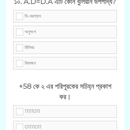
১০. A.D=D.A এটি কোন বুলিয়ান উপপাদ্য?
ডি-মরগ্যান
অনুসংগ
বিনিময়
বিভাজন
+58 কে ২ এর পরিপূরকের সচিহ্ন প্রকাশ
কর।
11111011
01111011