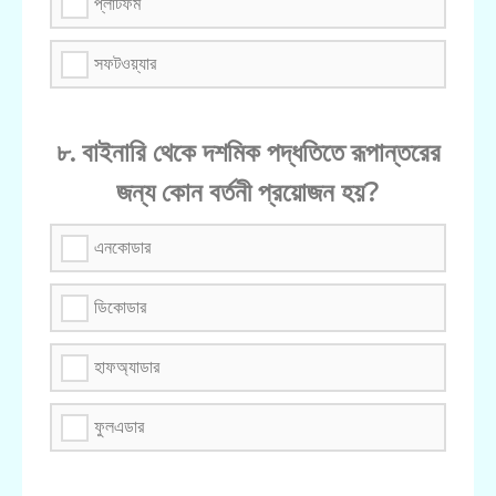
প্লাটফর্ম
সফটওয়্যার
৮. বাইনারি থেকে দশমিক পদ্ধতিতে রূপান্তরের
জন্য কোন বর্তনী প্রয়োজন হয়?
এনকোডার
ডিকোডার
হাফঅ্যাডার
ফুলএডার