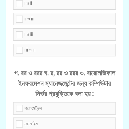
i ও ii
ii ও iii
i ও iii
i,ii ও iii
গ. রর ও ররর ঘ. র, রর ও ররর ৩. বায়োলজিকাল
ইনফরমেশন ম্যানেজমেন্টের জন্য কম্পিউটার
নির্ভর প্রযুক্তিকে বলা হয় :
বায়োমেট্রিক্স
রোবোটিক্স