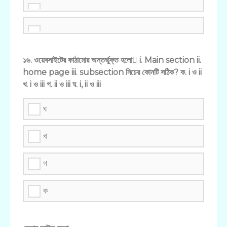
১৬. ওয়েবসাইটের কাঠামোর অন্তর্ভুক্ত হলো i. Main section ii.
home page iii. subsection নিচের কোনটি সঠিক? ক. i ও ii
খ. i ও iii গ. ii ও iii ঘ. i, ii ও iii
ঘ
খ
গ
ক