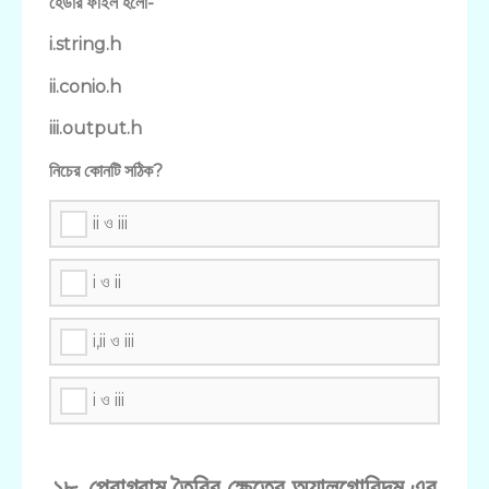
হেডার ফাইল হলো-
i.string.h
ii.conio.h
iii.output.h
নিচের কোনটি সঠিক?
ii ও iii
i ও ii
i,ii ও iii
i ও iii
১৮. প্রোগ্রাম তৈরির ক্ষেত্রে অ্যালগোরিদম এর