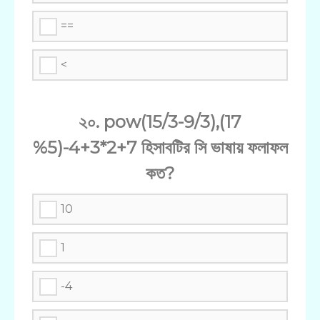
==
<
২০. pow(15/3-9/3),(17
%5)-4+3*2+7 হিসাবটির সি ভাষায় ফলাফল
কত?
10
1
-4