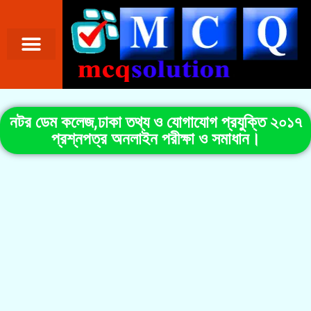
নটর ডেম কলেজ,ঢাকা তথ্য ও যোগাযোগ প্রযুক্তি ২০১৭
প্রশ্নপত্র অনলাইন পরীক্ষা ও সমাধান।