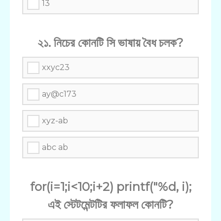
13
২১. নিচের কোনটি সি ভাষায় বৈধ চলক?
xxyc23
ay@c173
xyz-ab
abc ab
for(i=1;i<10;i+2) printf("%d, i);
এই স্টেটমেন্টটির ফলাফল কোনটি?