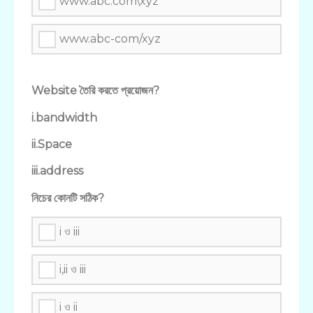
www.abc.com\xyz
www.abc-com/xyz
Website তৈরি করতে প্রয়োজন?
i.bandwidth
ii.Space
iii.address
নিচের কোনটি সঠিক?
i ও iii
i,ii ও iii
i ও ii