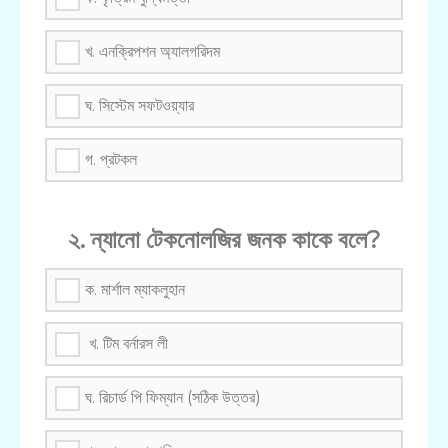
খ. এনক্রিপশন অ্যালগরিদম
ঘ. সিস্টেম সফটওয়্যার
গ. প্রটকল
২. ন্যানো টেকনোলজির জনক কাকে বলে?
ক. মার্শাল ম্যাকলুহান
খ. টিম বর্নারস লী
ঘ. রিচার্ড পি ফিম্যান (সঠিক উত্তর)