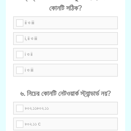
কোনটি সঠিক?
ii ও iii
i, ii ও iii
i ও ii
i ও iii
৬. নিচের কোনটি নেটওয়ার্ক স্ট্যান্ডার্ড নয়?
৮০২.১১৮০২.১১
৮০২.১১ c