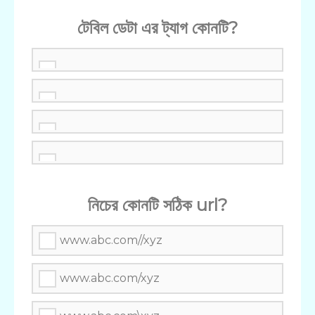
টেবিল ডেটা এর ট্যাগ কোনটি?
নিচের কোনটি সঠিক url?
www.abc.com//xyz
www.abc.com/xyz