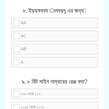
৮. ইড়ড়ষবধহ ঃযবড়ৎু এর জন্য
AA
AC
AB
A
৯. ৮ বিট সাইন নাম্বারের রেঞ্জ কত?
১২৮ থেকে ১২৭
১০২৪ থেকে ১০২৩