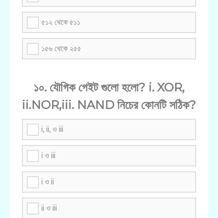
৫১২ থেকে ৫১১
১৫৬ থেকে ২৫৫
১০. যৌগিক গেইট গুলো হলো? i. XOR,
ii.NOR,iii. NAND নিচের কোনটি সঠিক?
i, ii, ও iii
i ও iii
i ও ii
ii ও iii