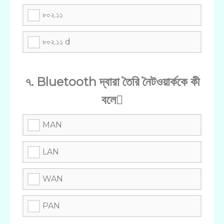
৮০২.১১
৮০২.১১ d
৭. Bluetooth দ্বারা তৈরি নৈটওয়ার্ককে কী
বলে
MAN
LAN
WAN
PAN