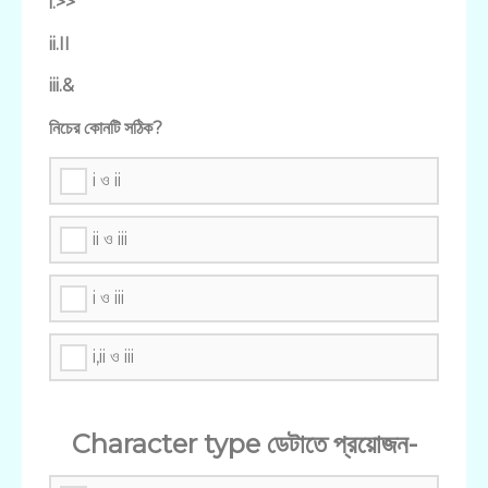
i.>>
ii.II
iii.&
নিচের কোনটি সঠিক?
i ও ii
ii ও iii
i ও iii
i,ii ও iii
Character type ডেটাতে প্রয়োজন-