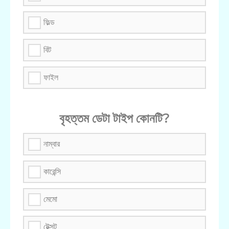
ফিল্ড
বিট
ফাইল
বৃহত্তম ডেটা টাইপ কোনটি?
নাম্বার
কারেন্সি
মেমো
টেক্সট