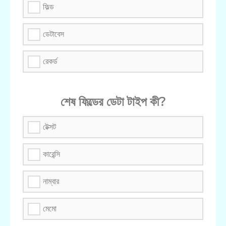
ফিল্ড
ডেটাবেস
রেকর্ড
শেষ ফিল্ডের ডেটা টাইপ কী?
টেক্সট
কারেন্সি
নাম্বার
মেমো