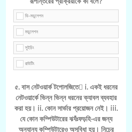
রূপান্তরের প্রক্রিয়াকে কী বলে?
ডি-মডুলেশন
মডুলেশন
সুইচিং
রাউটিং
৫. বাস নেটওয়ার্ক টপোলজিতে i. একই ধরনের
নেটওয়ার্কে ভিন্ন ভিন্ন ধরনের ক্যাবল ব্যবহার
করা হয়। ii. কোন সার্ভার প্রয়োজন নেই। iii.
যে কোন কম্পিউটারের ঝযঁঃফড়হি-এর জন্য
অন্যান্য কম্পিউটারেও অসুবিধা হয়। নিচের