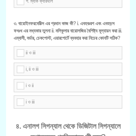
গ. ম্যাক ক্যারথলি
৩. বায়োইনফরমেটিক্স এর প্রধান কাজ কী? i. এবহবঃরপ এবং এবহড়স
ফধঃধ এর মধ্যকার তুলনা ii. মলিকুলার বায়োলজির বৈশিষ্ট্য মূল্যায়ন করা iii.
এম্বাসী, বর্ডার, চেকপোস্ট, এয়ারপোর্টে ব্যবহার করা নিচের কোনটি সঠিক?
ii ও iii
i, ii ও iii
i ও ii
i ও iii
৪. এনালগ সিগন্যাল থেকে ডিজিটাল সিগন্যালে