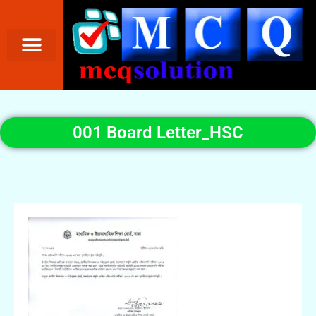
001 Board Letter_HSC