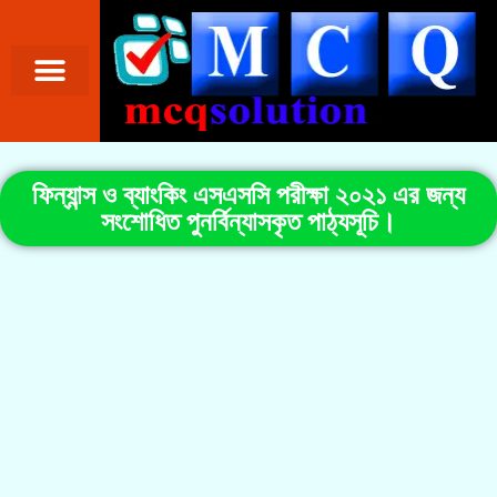
ফিন্যান্স ও ব্যাংকিং এসএসসি পরীক্ষা ২০২১ এর জন্য
সংশোধিত পুনর্বিন্যাসকৃত পাঠ্যসূচি।