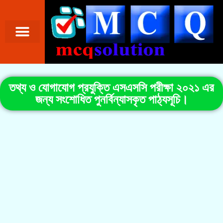
তথ্য ও যোগাযোগ প্রযুক্তি এসএসসি পরীক্ষা ২০২১ এর
জন্য সংশোধিত পুনর্বিন্যাসকৃত পাঠ্যসূচি।