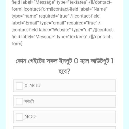
field label=”Message” type=”textarea” /][/contact-
form] [contact-form][contact-field label=”Name”
type=”name” required=”true” /][contact-field
label=”Email” type=”email” required=”true” /]
[contact-field label=”Website” type=”url” /][contact-
field label=”Message” type=”textarea” /][/contact-
form]
কোন গেইটের সকল ইনপুট 0 হলে আউটপুট 1
হবে?
X-NOR
সবগুলি
NOR