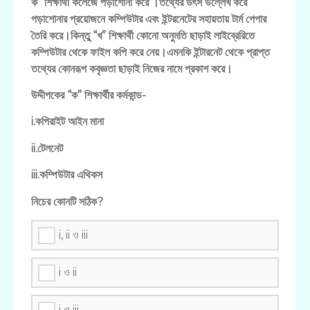
ক” শিক্ষার্থী কলেজে পড়াশোনা করে ।তথ্যের উৎস উল্লেখ করে
পড়াশোনার প্রয়োজনে কম্পিউটার এবং ইন্টরনেটের সহায়তায় টার্ম পেপার
তৈরি করে।কিন্তুু “খ” শিক্ষার্থী কোনো অনুমতি ছাড়াই লাইব্রেরিতে
কম্পিউটার থেকে ফাইল কপি করে নেয়।এমনকি ইন্টারনেট থেকে প্রাপ্ত
তথ্যের কোনরূপ কবৃজ্ঞতা ছাড়াই নিজের নামে প্রকাশ করে।
উদ্দীপকের “ক” শিক্ষার্থীর কর্মকান্ড-
i.কপিরাইট আইন মানা
ii.টেলনেট
iii.কম্পিউটার এথিকস
নিচের কোনটি সঠিক?
i, ii ও iii
i ও ii
i ও iii