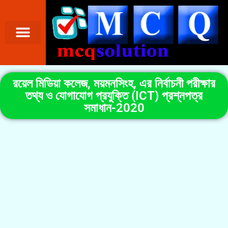
রয়েল মিডিয়া কলেজ, ময়মনসিংহ, এর নির্বাচনী পরীক্ষার
তথ্য ও যোগাযোগ প্রযুক্তি (ICT) প্রশ্নপত্র
সমাধান-2020