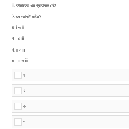
iii. কাভারেজ এর প্রয়োজন নেই
নিচের কোনটি সঠিক?
ক. i ও ii
খ. i ও iii
গ. ii ও iii
ঘ. i, ii ও iii
ঘ
খ
ক
গ