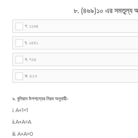
৮. (৪৬৯)১০ এর সমতুল্য অ
গ. ১১৩৫
ঘ. ১৫৫১
খ. ৭২৫
ক. ৫২৭
৯. বুলিয়ান উপপাদ্যের নিয়ম অনুযায়ী-
i. A+1=1
ii.A+A=A
iii. A+A=0