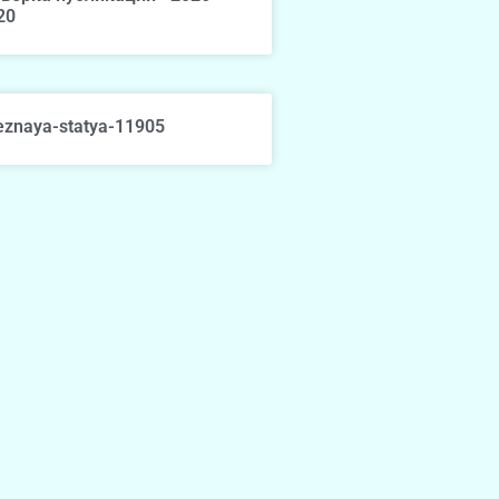
20
eznaya-statya-11905