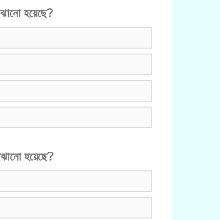
োঝানো হয়েছে?
োঝানো হয়েছে?