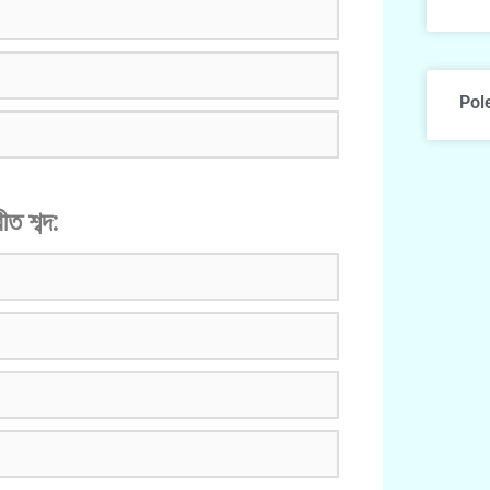
Pol
ত শব্দ: