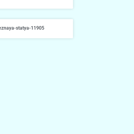
eznaya-statya-11905