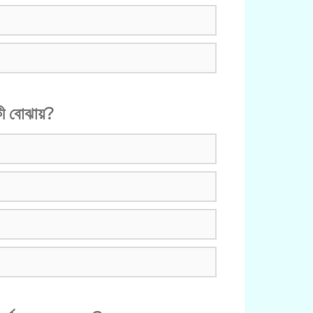
কী বোঝায়?