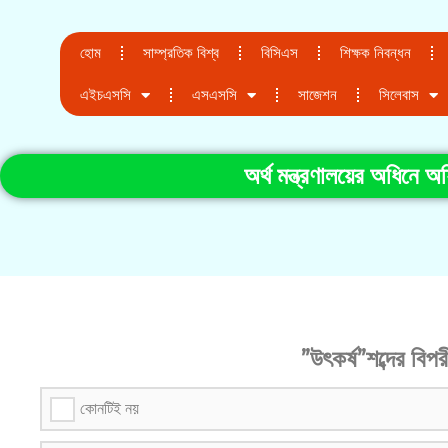
হোম
সাম্প্রতিক বিশ্ব
বিসিএস
শিক্ষক নিবন্ধন
এইচএসসি
এসএসসি
সাজেশন
সিলেবাস
অর্থ মন্ত্রণালয়ের অধিনে 
”উৎকর্ষ”শব্দের বিপরী
কোনটিই নয়