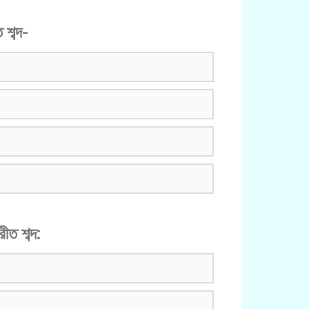
 শব্দ-
রীত শব্দ: