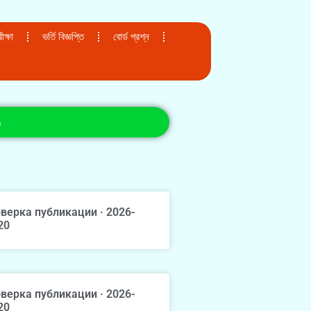
ক্ষা
ভর্তি বিজ্ঞপ্তি
বোর্ড প্রশ্ন
১
верка публикации · 2026-
20
верка публикации · 2026-
20