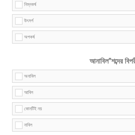
নিম্নকর্ষ
উৎসর্গ
অপকর্ষ
আনাবিল”শব্দের বিপরী
অনাবিল
আবিল
কোনটিই নয়
নাবিল