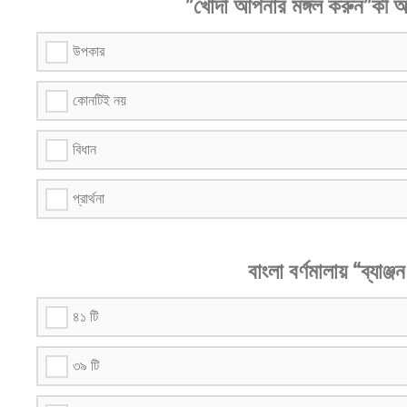
”খোদা আপনার মঙ্গল করুন”কী অর
উপকার
কোনটিই নয়
বিধান
প্রার্থনা
বাংলা বর্ণমালায় “ব্যাঞ্জ
৪১ টি
৩৯ টি