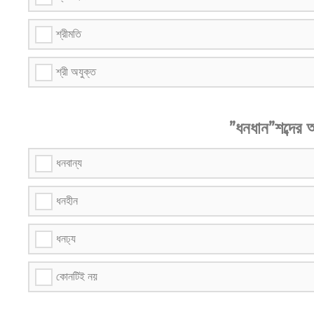
শ্রীমতি
শ্রী অযুক্ত
”ধনধান”শব্দের অ
ধনবান্য
ধনহীন
ধনঢ্য
কোনটিই নয়