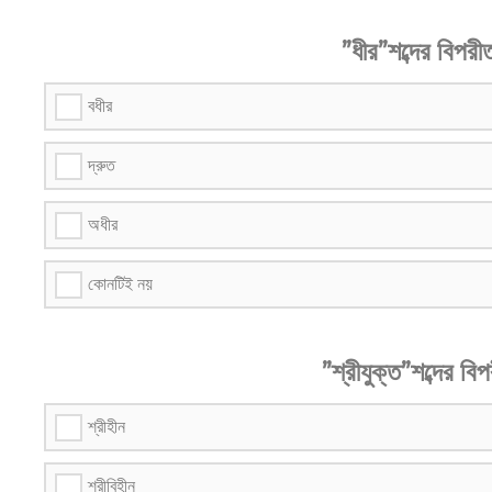
”ধীর”শব্দের বিপরীত
বধীর
দ্রুত
অধীর
কোনটিই নয়
”শ্রীযুক্ত”শব্দের বিপ
শ্রীহীন
শ্রীবিহীন