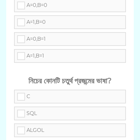
A=0,B=0
A=1,B=0
A=0,B=1
A=1,B=1
নিচের কোনটি চতুর্থ প্রজন্মের ভাষা?
C
SQL
ALGOL