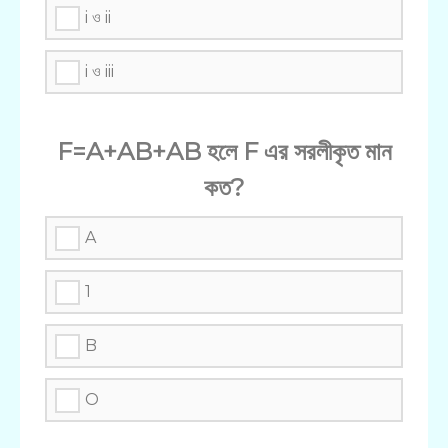
i ও ii
i ও iii
F=A+AB+AB হলে F এর সরলীকৃত মান
কত?
A
1
B
O