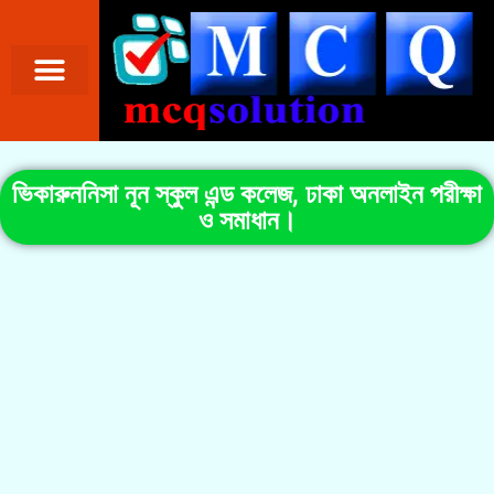
ভিকারুননিসা নূন স্কুল এন্ড কলেজ, ঢাকা অনলাইন পরীক্ষা
ও সমাধান।