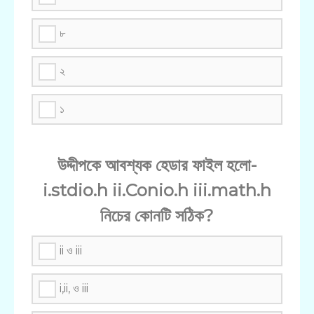
৮
২
১
উদ্দীপকে আবশ্যক হেডার ফাইল হলো-
i.stdio.h ii.Conio.h iii.math.h
নিচের কোনটি সঠিক?
ii ও iii
i,ii, ও iii