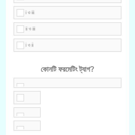
i ও iii
ii ও iii
i ও ii
কোনটি ফরমেটিং ট্যাগ?