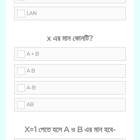
LAN
x এর মান কোনটি?
A + B
A B
A-B
AB
X=1 পেতে হলে A ও B এর মান হবে-