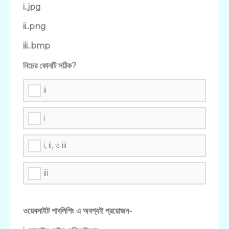
i..jpg
ii..png
iii..bmp
নিচের কোনটি সঠিক?
ii
i
i, ii, ও iii
iii
ওয়েবসাইট পাবলিশিং এ অবশ্যই প্রয়োজন-