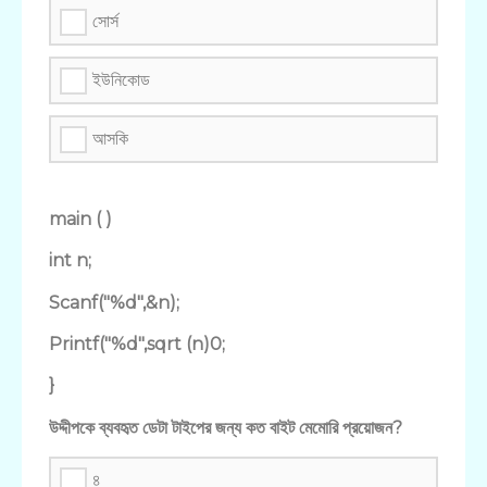
সোর্স
ইউনিকোড
আসকি
main ( )
int n;
Scanf("%d",&n);
Printf("%d",sqrt (n)0;
}
উদ্দীপকে ব্যবহৃত ডেটা টাইপের জন্য কত বাইট মেমোরি প্রয়োজন?
৪