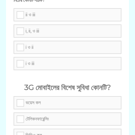
নিচের কোনটি সঠিক?
ii ও iii
i, ii, ও iii
i ও ii
i ও iii
3G মোবাইলের বিশেষ সুবিধা কোনটি?
ভয়েস কল
টেলিকনফারেন্সিং