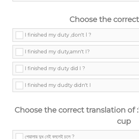
Choose the correct
I finished my duty ,don't l ?
I finished my duty,amn't I?
I finished my duty did I ?
I finished my dudty didn't I
Choose the correct translation of :T
cup
পেয়ালায় দুধ নেই বললেই চলে ?