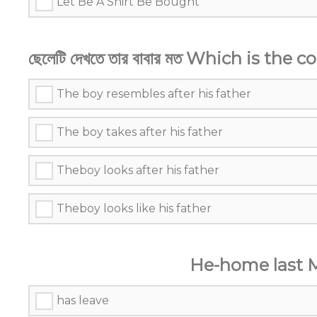
Let Be A Shirt Be Bought
ছেলেটি দেখতে তার বাবার মত Which is the
The boy resembles after his father
The boy takes after his father
Theboy looks after his father
Theboy looks like his father
He-home last 
has leave