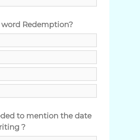
e word Redemption?
eeded to mention the date
iting ?