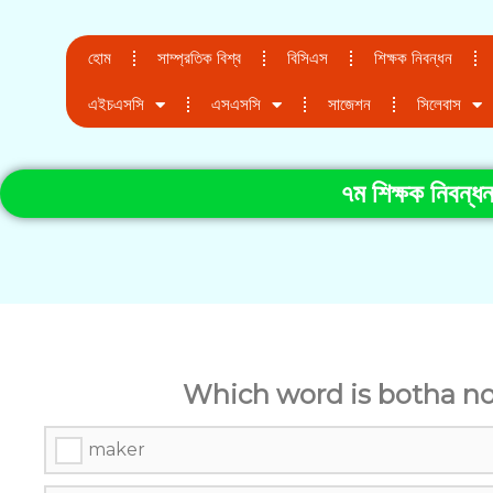
হোম
সাম্প্রতিক বিশ্ব
বিসিএস
শিক্ষক নিবন্ধন
এইচএসসি
এসএসসি
সাজেশন
সিলেবাস
৭ম শিক্ষক নিবন্ধন
Which word is botha no
maker