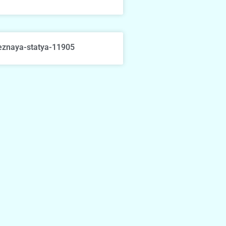
eznaya-statya-11905