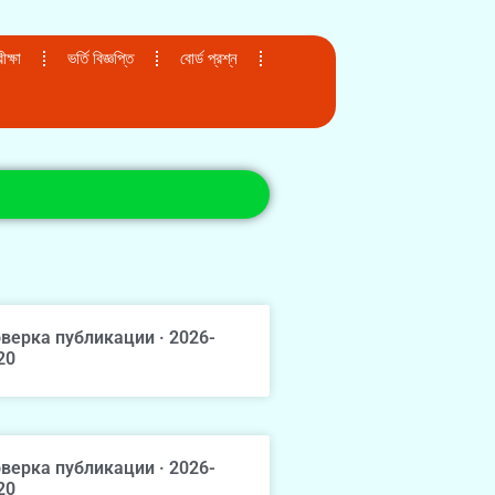
ক্ষা
ভর্তি বিজ্ঞপ্তি
বোর্ড প্রশ্ন
верка публикации · 2026-
20
верка публикации · 2026-
20