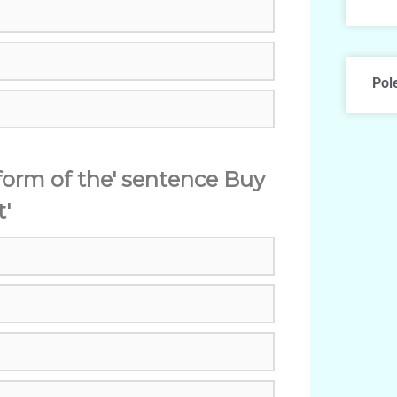
Pol
form of the' sentence Buy
t'