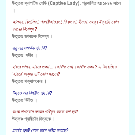
উত্তরঃ ক্যাপটিভ লেডি (Captive Lady). প্রকাশিত হয় ১৮৪৯ সালে
।
আলস্য, বিলাসিতা, পরশ্রীকাতরতা, তিক্ততা, হীনতা, মহত্ত্ব ইত্যাদি কোন
ধরনের বিশেষ্য ?
উত্তরঃ গুণবাচক বিশেষ্য ।
বায়ু এর সমার্থক শব্দ কি?
উত্তরঃ সমীর ।
হায়রে ভাগ্য, হায়রে লজ্জা ::: কোথায় সভা, কোথায় সজ্জা ? এ উদ্ধতিতে
‘হায়রে’ অব্যয় দুটি কোন ধরনের?
উত্তরঃ বাক্যালংকার ।
উদ্ধত এর বিপরীত শব্দ কি?
উত্তরঃ বিনীত ।
বাংলা উপন্যাস রচনার পথিকৃৎ কাকে বলা হয়?
উত্তরঃ প্যারীচাঁদ মিত্রকে ।
ঢাকাই শব্দটি কোন ভাবে গঠিত হয়েছে?