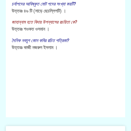
চর্যাপদের আবিষ্কৃত মোট পদের সংখ্যা কয়টি?
উত্তরঃ ৪৬ টি (সাড়ে ছেচল্লিশটি) ।
জাহান্নাম হতে বিদায় উপন্যাসের রচয়িতা কে?
উত্তরঃ শওকত ওসমান ।
দৈনিক নবযুগ কোন কবির রচিত পত্রিকা?
উত্তরঃ কাজী নজরুল ইসলাম ।