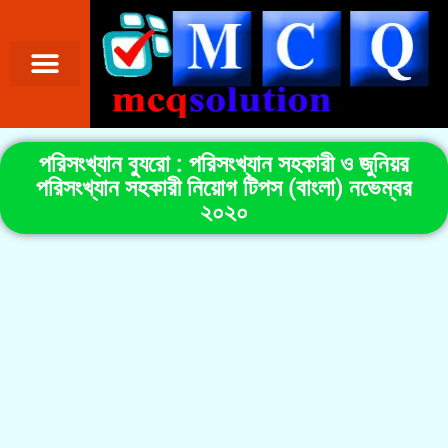
পরিসংখ্যান ব্যুরো : পরিসংখ্যান সহকারী ও জুনিয়র
পরিসংখ্যান সহকারী নিয়োগ টিপস (বাংলা) নভেম্বর
২০২০