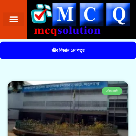
জীব বিজ্ঞান ১ম পত্র
এইচএসসি