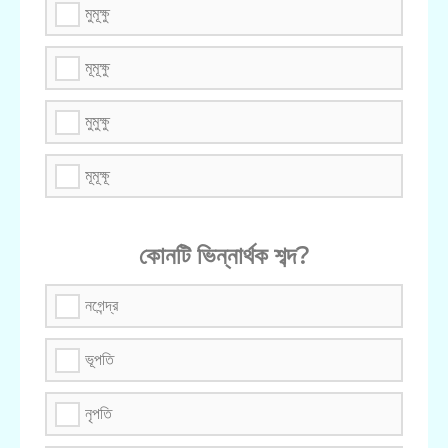
মুমূক্ষু
মূমূক্ষু
মুমুক্ষু
মূমূক্ষূ
কোনটি ভিন্নার্থক শব্দ?
নগেন্দ্র
ভূপতি
নৃপতি