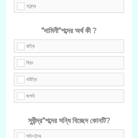
নরেন্দ্র
”দামিনী”শব্দের অর্থ কী ?
রাত্রি
বিদুৎ
ধরিত্রি
জলধি
সুধীন্দ্র”শব্দের সন্ধি বিচ্ছেদ কোনটি?
সুধি+ইন্দ্র