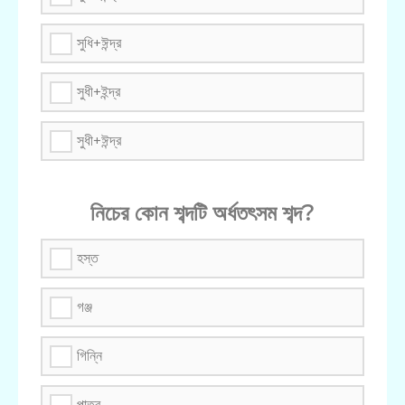
সুধি+ঈন্দ্র
সুধী+ইন্দ্র
সুধী+ঈন্দ্র
নিচের কোন শব্দটি অর্ধতৎসম শব্দ?
হস্ত
গঞ্জ
গিন্নি
পাত্র