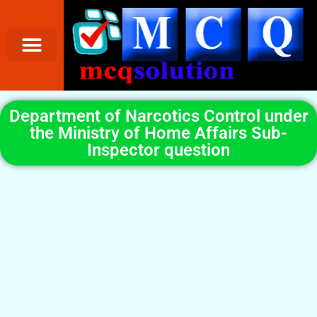
Department of Narcotics Control under
the Ministry of Home Affairs Sub-
Inspector question