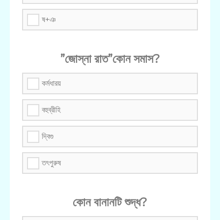
ষ+ঞ
”জোস্না রাত”কোন সমাস?
কর্মধারয়
বহুব্রীহি
দ্বিগু
তৎপুরুষ
কোন বানানটি শুদ্ধ?