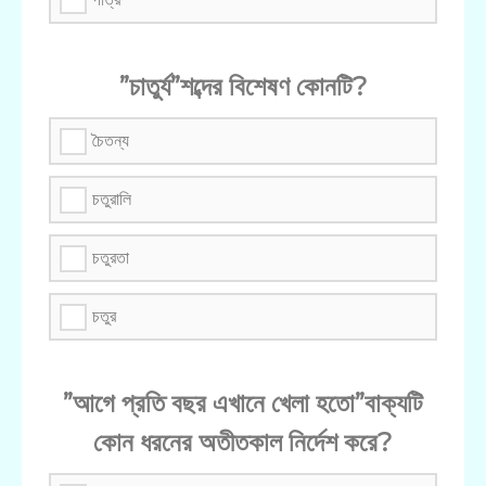
”চাতুর্য”শব্দের বিশেষণ কোনটি?
চৈতন্য
চতুরালি
চতুরতা
চতুর
”আগে প্রতি বছর এখানে খেলা হতো”বাক্যটি
কোন ধরনের অতীতকাল নির্দেশ করে?