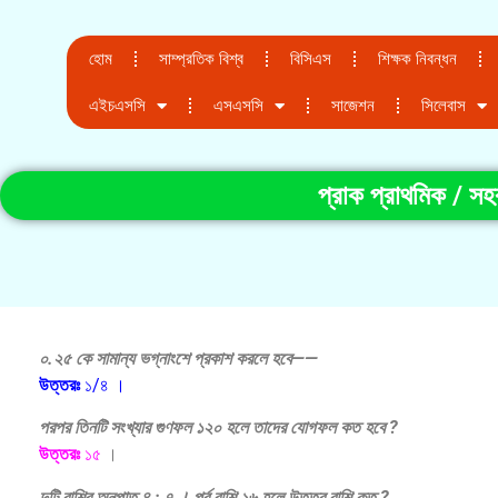
হোম
সাম্প্রতিক বিশ্ব
বিসিএস
শিক্ষক নিবন্ধন
এইচএসসি
এসএসসি
সাজেশন
সিলেবাস
প্রাক প্রাথমিক / সহ
০.২৫ কে সামান্য ভগ্নাংশে প্রকাশ করলে হবে——
উত্তরঃ
১/৪ ।
পরপর তিনটি সংখ্যার গুণফল ১২০ হলে তাদের যোগফল কত হবে ?
উত্তরঃ
১৫
।
দুটি রাশির অনুপাত ৪ : ৭ । পূর্ব রাশি ১৬ হলে উত্তর রাশি কত ?