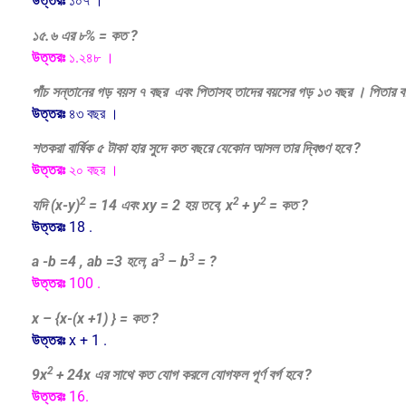
উত্তরঃ
১০৭ ।
১৫.৬ এর ৮% = কত ?
উত্তরঃ
১.২৪৮ ।
পাঁচ সন্তানের গড় বয়স ৭ বছর এবং পিতাসহ তাদের বয়সের গড় ১৩ বছর । পিতার 
উত্তরঃ
৪৩ বছর ।
শতকরা বার্ষিক ৫ টাকা হার সুদে কত বছরে যেকোন আসল তার দ্বিগুণ হবে ?
উত্তরঃ
২০ বছর ।
2
2
2
যদি (x-y)
= 14 এবং xy = 2 হয় তবে, x
+ y
= কত ?
উত্তরঃ
18 .
3
3
a -b =4 , ab =3 হলে, a
– b
= ?
উত্তরঃ
100 .
x – {x-(x +1) } = কত ?
উত্তরঃ
x + 1 .
2
9x
+ 24x এর সাথে কত যোগ করলে যোগফল পূর্ণ বর্গ হবে ?
উত্তরঃ
16.