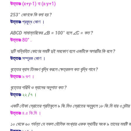
উত্তরঃ
(x+y-1) বা (x-y+1)
253° কোণকে কি বলা হয় ?
উত্তরঃ
প্রবুদ্ধ কোণ ।
ABCD সামান্তরিকের ∠B = 100° হলে ∠C = কত ?
উত্তরঃ
80° .
দুটি সন্নিহিত কোণের সমষ্টি দুই সমকোণ হলে একটিকে অপরটির কি বলে ?
উত্তরঃ
সম্পূরক কোণ ।
বৃত্তের ব্যাস তিনগুণ বৃদ্ধি করলে ক্ষেত্রফল কত বৃদ্ধি পাবে ?
উত্তরঃ
৯ গুণ ।
বৃত্তের পরিধি ও ব্যাসের অনুপাত কত ?
উত্তরঃ
২২ /৭ ।
একটি নৌকা স্রোতের প্রতিকূলে ৯ কি.মিও স্রোতের অনূকুলে ১৮ কি.মি যায় ৩ ঘন্টায়
উত্তরঃ
৪.৫ কি.মি ।
১০ থেকে ৬০ পর্যন্ত যে সকল মৌলিক সংখ্যার একক স্থানীয় অংক ৯ তাদের সমষ্টি 