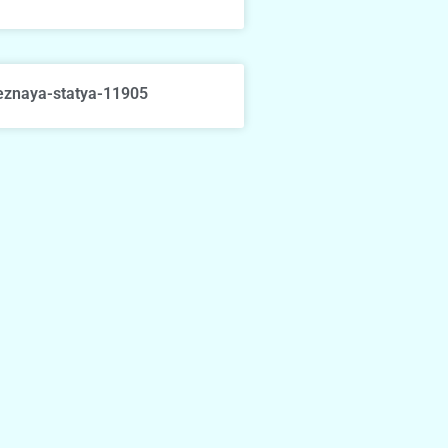
eznaya-statya-11905