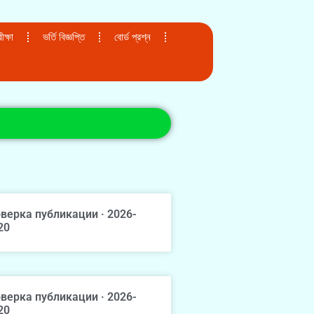
ক্ষা
ভর্তি বিজ্ঞপ্তি
বোর্ড প্রশ্ন
верка публикации · 2026-
20
верка публикации · 2026-
20