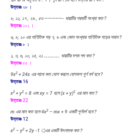
উত্তরঃ
২৮ ।
৮, ১১, ১৭ , ২৯ , ৫৩ —————- ধারাটির পরবর্তী সংখ্যা কত ?
উত্তরঃ
১০১ ।
৬, ৮, ১০ এর গাণিতিক গড় ৭, ৯ এবং কোন সংখ্যার গাণিতিক গড়ের সমান ?
উত্তরঃ
৮ ।
১, ৩, ৬, ১০, ১৫, ২১ …………. ধারাটির দশম পদ কত ?
উত্তরঃ
৫৫ ।
2
9x
+ 24x এর সাথে কত যোগ করলে যোগফল পূর্ণ বর্গ হবে ?
উত্তরঃ
16
2
2
2
x
+ y
= 8 এবং xy = 7 হলে (x + y)
এর মান কত ?
উত্তরঃ
22
2
m এর মান কত হলে 4x
– mx + 9 একটি পূর্ণবর্গ হবে ?
উত্তরঃ
12
2
2
x
– y
+ 2y -1 ্এর একটি উৎপাদক কত ?