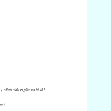
 । নৌকার গতিবেগ ঘন্টায কত কি.মি ?
কত ?