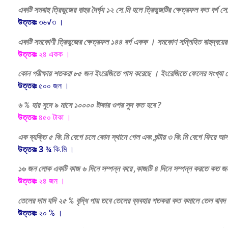
একটি সমবাহু ত্রিভুজের বাহুর দৈর্ঘ্য ১২ সে.মি হলে ত্রিভুজটির ক্ষেত্রফল কত বর্গ সে
উত্তরঃ
৩৬√৩ ।
একটি সমকোণী ত্রিভুজের ক্ষেত্রফল ১৪৪ বর্গ একক । সমকোণ সন্নিহিত বাহুদ্বয়ের
উত্তরঃ
২৪ একক ।
কোন পরীক্ষায় শতকরা ৮৫ জন ইংরেজিতে পাস করেছে । ইংরেজিতে ফেলের সংখ্যা মোট
উত্তরঃ
৫০০ জন ।
৬ % হার সুদে ৯ মাসে ১০০০০ টাকার ওপর সুদ কত হবে ?
উত্তরঃ
৪৫০ টাকা ।
এক ব্যক্তি ৫ কি.মি বেগে চলে কোন স্থানে গেল এবং ঘন্টায় ৩ কি.মি বেগে ফিরে
উত্তরঃ 3
¾ কি.মি ।
১৬ জন লোক একটি কাজ ৬ দিনে সম্পন্ন করে ,কাজটি ৪ দিনে সম্পন্ন করতে কত 
উত্তরঃ
২৪ জন ।
তেলের দাম যদি ২৫ % বৃদ্ধি পায় তবে তেলের ব্যবহার শতকরা কত কমালে তেল বাবদ খর
উত্তরঃ
২০ % ।