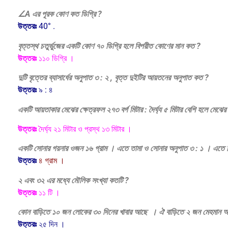
∠A এর পূরক কোণ কত ডিগ্রি ?
উত্তরঃ
40° .
বৃত্তস্থ চতুর্ভুজের একটি কোণ ৭০ ডিগ্রি হলে বিপরীত কোণের মান কত ?
উত্তরঃ
১১০ ডিগ্রি ।
দুটি বৃত্তের ব্যাসার্ধের অনুপাত ৩ : ২ , বৃত্ত দুইটির আয়তনের অনুপাত কত ?
উত্তরঃ
৯ : ৪
একটি আয়তাকার মেঝের ক্ষেত্রফল ২৭৩ বর্গ মিটার : দৈর্ঘ্য ৫ মিটার বেশি হলে মেঝের
উত্তরঃ
দৈর্ঘ্য ২১ মিটার ও প্রস্থ ১৩ মিটার ।
একটি সোনার গয়নার ওজন ১৬ গ্রাম । এতে তামা ও সোনার অনুপাত ৩ : ১ । এতে ক
উত্তরঃ
৪ গ্রাম ।
২ এবং ৩২ এর মধ্যে মৌলিক সংখ্যা কতটি ?
উত্তরঃ
১১ টি ।
কোন বাড়িতে ১০ জন লোকের ৩০ দিনের খাবার আছে । ঐ বাড়িতে ২ জন মেহমান আস
উত্তরঃ
২৫ দিন ।