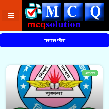
অনলাইন পরীক্ষা
এইচএসসি