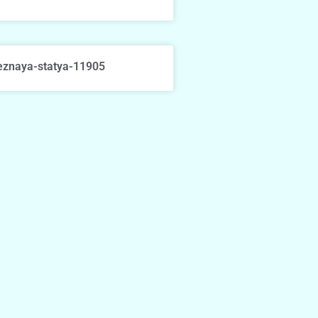
eznaya-statya-11905