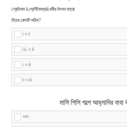
i.প্রতিবাদ ii.শ্রেণীবৈষম্যiii.ধর্মীয় উৎসব যাত্রা
নিচের কোনটি সঠিক?
i ও ii
i,ii, ও iii
i ও iii
ii ও iii
মাসি পিসি গল্পে আহ্লাদির বাবা
যক্ষা