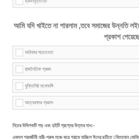
ভ্রমনবৃত্তান্ত
আমি যদি খাইতে না পারলাম ,তবে সমাজের উন্নতি লইয়
প্রকাশ পেয়েছ
অধিকার সচেতনতা
রাজনৈতিক প্রজ্ঞা
যুক্তিনিষ্ঠ মনোভঙ্গি
আত্নরক্ষার প্রয়াস
নিচের উদ্দিপকটি পড় এবং দুইটি প্রশ্নের উত্তর দাও:-
একদল শ্রমজীবী নারী-পুরুষ লঞ্চে করে গ্রামে যাচ্ছিল ঈদের ছুটিতে।বিত্তবান মোহি