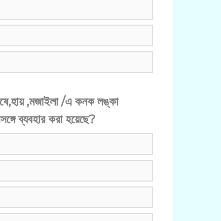
োষে,হায় ,মজাইলা /এ কনক লঙ্কা
সঙ্গে ব্যবহার করা হয়েছে?