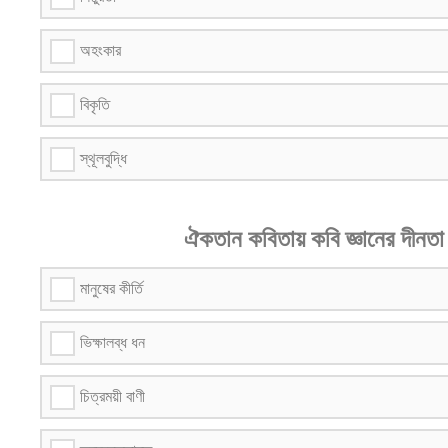
অহংকার
বিকৃতি
স্থূলবুদ্ধি
ঐকতান কবিতায় কবি জ্ঞানের দীনতা 
মানুষের কীর্তি
ভিক্ষালব্ধ ধন
চিত্রময়ী বাণী