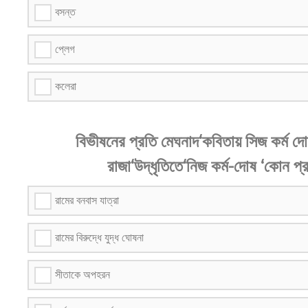
বসন্ত
প্লেগ
কলেরা
বিভীষনের প্রতি মেঘনাদ‘কবিতায় সিজ কর্ম দ
রাজা‘উদ্ধৃতিতে‘নিজ কর্ম-দোষ ‘কোন প্র
রামের বনবাস যাত্রা
রামের বিরুদ্ধে যুদ্ধ ঘোষনা
সীতাকে অপহরন