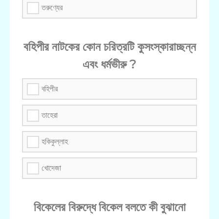
তরুণ্যের
বহিপীর নাটকের কোন চরিত্রটি কুসংস্কারাচ্ছন্ন
এবং ধর্মভীরু ?
বহিপীর
তাহেরা
হকিকুল্লাহ
খোদেজা
বিকেলের বিরুদ্ধে বিকেল বলতে কী বুঝানো