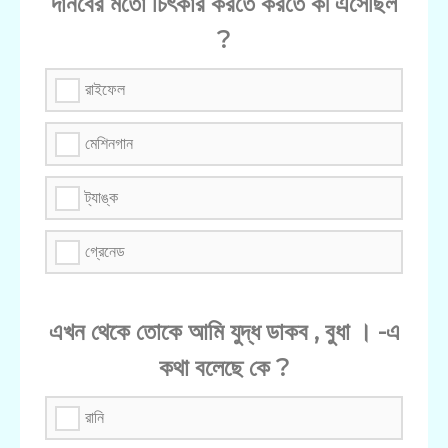
দানবের মতো চিৎকার করতে করতে কী এসেছিল
?
রাইফেল
মেশিনগান
ট্যাঙ্ক
গ্রেনেড
এখন থেকে তোকে আমি যুদ্ধ ডাকব , বুধা । -এ
কথা বলেছে কে ?
রানি