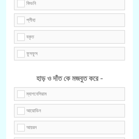
কিডনি
প্লীহা
যকৃত
ফুসফুস
হাড় ও দাঁত কে মজবুত করে -
ম্যাগনেসিয়াম
আয়োডিন
আয়রন