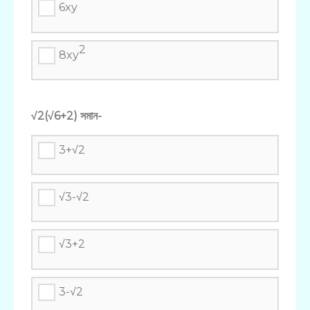
6xy
2
8xy
√2(√6+2) সমান-
3+√2
√3-√2
√3+2
3-√2