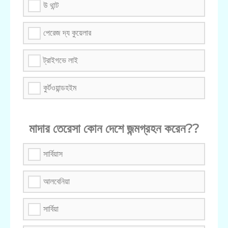
উ থান্ট
পেরেজ দ্য কুয়েলার
ট্রাইগভে লাই
কুর্টওয়ান্ডহইম
মাদার তেরেসা কোন দেশে জন্মগ্রহন করেন??
সার্বিয়াস
আলবেনিয়া
সার্বিয়া