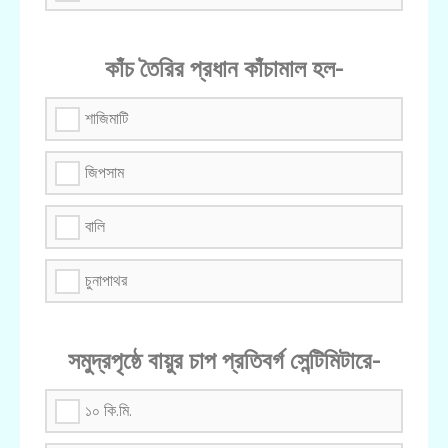
কাঁচ তৈরির প্রধান কাঁচামাল হল-
শাজিমাটি
জিপসাম
বালি
চুনাপাথর
সমুদ্রপৃষ্ঠে বায়ুর চাপ প্রতিবর্গ সেন্টিমিটারে-
১০ কি.মি.