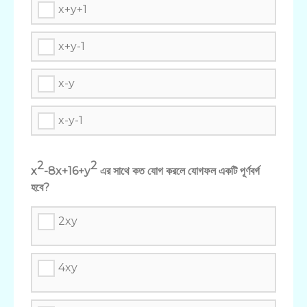
x+y+1
x+y-1
x-y
x-y-1
2
2
x
-8x+16+y
এর সাথে কত যোগ করলে যোগফল একটি পূর্ণবর্গ
হবে?
2xy
4xy