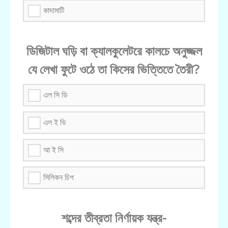
কাদামাটি
ডিজিটাল ঘড়ি বা ক্যালকুলেটরে কালচে অনুজ্জল
যে লেখা ফুটে ওঠে তা কিসের ভিত্তিতে তৈরী?
এল সি ডি
এল ই ডি
আ ই সি
সিলিকন চিপ
শব্দের তীব্রতা নির্ণায়ক যন্ত্র-