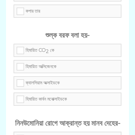
কপার তার
শুল্ক বরফ বলা হয়-
হিমায়িত CO
কে
2
হিমায়িত অক্সিজেনকে
ক্যালসিয়াম অক্সাইডকে
হিমায়িত কার্বন মনোক্সাইডকে
নিনউমোনিয়া রোগে আক্রান্ত হয় মানব দেহের-