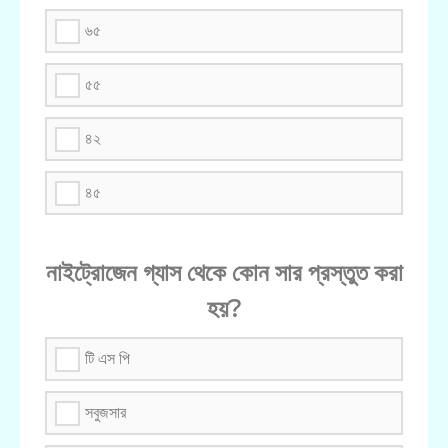
৬৫
৫৫
৪২
৪৫
নাইট্রোজেন গ্যাস থেকে কোন সার প্রস্তুত করা
হয়?
টি এস পি
সবুজসার