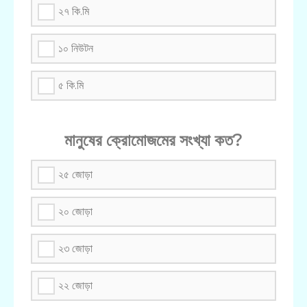
২৭ কি.মি
১০ নিউটন
৫ কি.মি
মানুষের ক্রোমোজমের সংখ্যা কত?
২৫ জোড়া
২০ জোড়া
২৩ জোড়া
২২ জোড়া