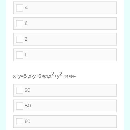
4
6
2
1
2
2
x+y=8 ,x-y+6 হলে,x
+y
এর মান-
50
80
60