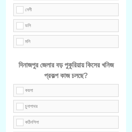
নেলী
ডলি
মলি
দিনাজপুর জেলার বড় পুকুরিয়ায় কিসের খনিজ
প্রকল্প কাজ চলছে?
কয়লা
চুনাপাথর
কঠিনশিলা