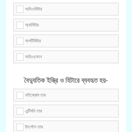
অডিওমিটার
অ্যামিটার
অলটিমিটার
অডিওফোন
বৈদ্যুতিক ইস্ত্রি ও হিটারে ব্যবহৃত হয়-
নাইক্রোম তার
এন্টিমনি তার
টাংস্টেন তার