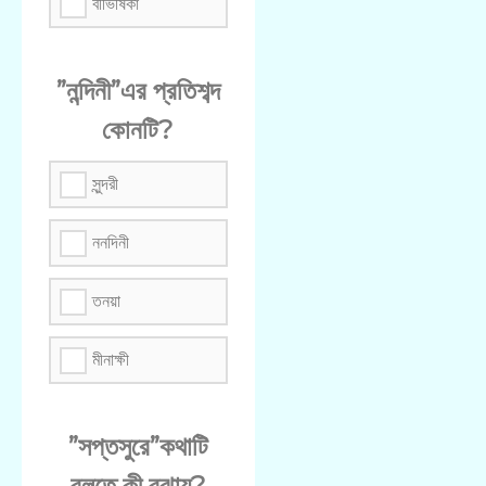
বীভিষিকা
”নন্দিনী”এর প্রতিশব্দ
কোনটি?
সুন্দরী
ননদিনী
তনয়া
মীনাক্ষী
”সপ্তসুরে”কথাটি
বলতে কী বুঝায়?