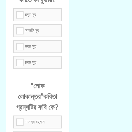
চড়া সুর
সাতটি সুর
নরম সুর
চরম সুর
”লোক
লোকান্তর”কবিতা
গ্রন্থটির কবি কে?
শামসুর রহমান