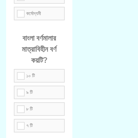
কর্মোদ্যমী
বাংলা বর্ণমালার
মাত্রাবিহীন বর্ণ
কয়টি?
১০ টি
৯ টি
৮ টি
৭ টি