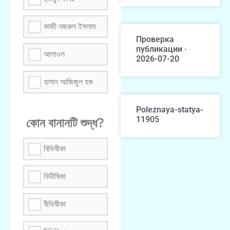
কাজী নজরুল ইসলাম
Проверка
публикации ·
আলাওল
2026-07-20
হাসান আজিজুল হক
Poleznaya-statya-
11905
কোন বানানটি শুদ্ধ?
বিভিষীকা
বিভীষিকা
বীভিষীকা