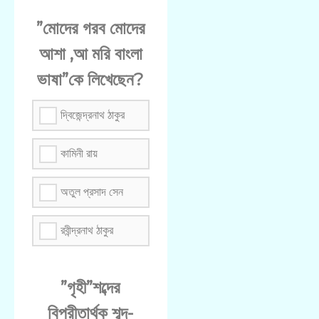
”মোদের গরব মোদের
আশা ,আ মরি বাংলা
ভাষা”কে লিখেছেন?
দ্বিজেন্দ্রনাথ ঠাকুর
কামিনী রায়
অতুল প্রসাদ সেন
রবীন্দ্রনাথ ঠাকুর
”গৃহী”শব্দের
বিপরীতার্থক শব্দ-