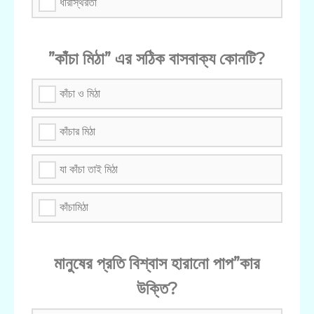
ধীরস্থিরতা
”কাঁচা মিঠা” এর সঠিক বাসবাক্য কোনটি?
কাঁচা ও মিঠা
কাঁচার মিঠা
যা কাঁচা তাই মিঠা
কাঁচামিঠা
মানুষের প্রতি বিশ্বাস হারানো পাপ”কার
উক্তি?