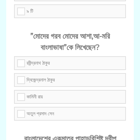
৯ টি
”মোদের গরব মোদের আশা,আ-মরি
বাংলাভাষা”কে লিখেছেন?
রবীন্দ্রনাথ ঠাকুর
দ্বিজেন্দ্রনাল ঠাকুর
কামিনী রায়
অতুল প্রসাদ সেন
বাংলাদেশের একমাত্র পাহাড়বিশিষ্ট দ্বীপ