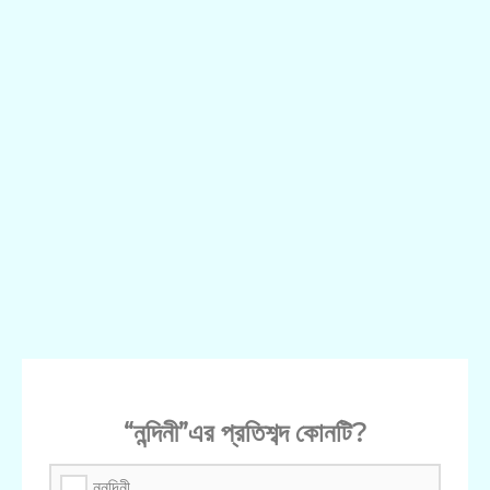
“নন্দিনী”এর প্রতিশব্দ কোনটি?
ননদিনী