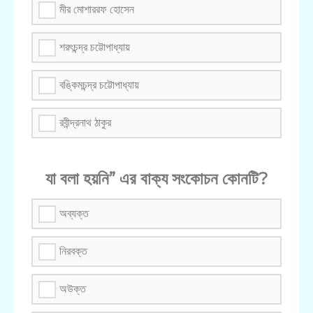
মীর মোশাররফ হোসেন
শরৎচন্দ্র চট্টোপাধ্যায়
বঙ্কিমচন্দ্র চট্টোপাধ্যায়
রবীন্দ্রনাথ ঠাকুর
যা বলা হয়নি” এর বাক্য সংকোচন কোনটি?
অব্যক্ত
নিরবক্ত
অউক্ত