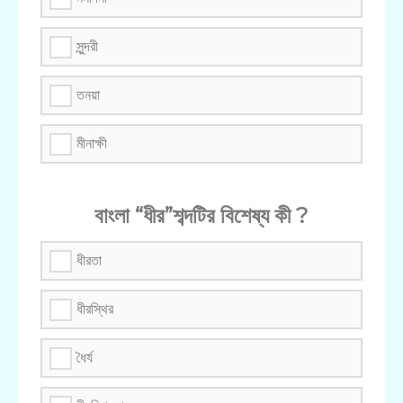
সুন্দরী
তনয়া
মীনাক্ষী
বাংলা “ধীর”শব্দটির বিশেষ্য কী ?
ধীরতা
ধীরস্থির
ধৈর্য