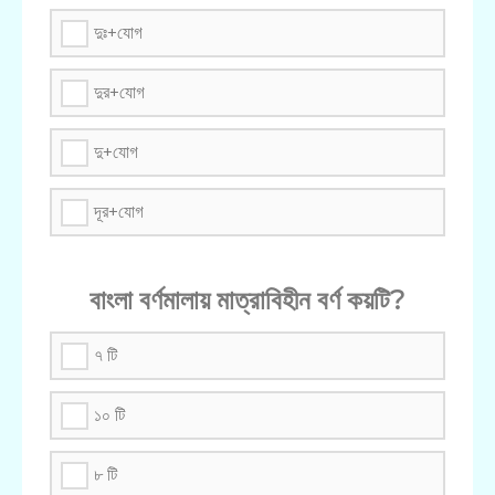
দুঃ+যোগ
দুর+যোগ
দু+যোগ
দূর+যোগ
বাংলা বর্ণমালায় মাত্রাবিহীন বর্ণ কয়টি?
৭ টি
১০ টি
৮ টি