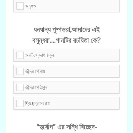
অনুক্ত
ধনধান্য পুষ্পভরা,আমাদের এই
বসুন্ধরা....গানটির রচয়িতা কে?
অবনীনান্দ্রনাথ ঠাকুর
রবীন্দ্রনাথ রায়
রবীন্দ্রনাথ ঠাকুর
দ্বিজেন্দ্রনাল রায়
”দুর্যোগ” এর সন্ধি বিচ্ছেদ-