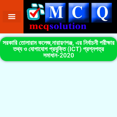
সরকারি তোলারাম কলেজ,নারায়ণগঞ্জ, এর নির্বাচনী পরীক্ষার
তথ্য ও যোগাযোগ প্রযুক্তি (ICT) প্রশ্নপত্র
সমাধান-2020