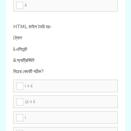
ii
HTML ফাইল তৈরি হয়-
i.ট্যাগ
ii.এলিমেন্ট
iii.অ্যাট্রিবিউট
নিচের কোনটি সঠিক?
i ও ii
i,ii ও ii
i