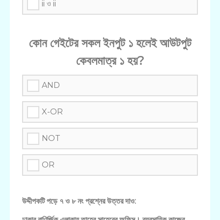
ii ও ii
কোন গেইটের সকল ইনপুট ১ হলেই আউটপুট
কেবলমাত্র ১ হয়?
AND
X-OR
NOT
OR
উদ্দীপকটি পড়ে ৭ ও ৮ নং প্রশ্নের উত্তর দাও:
ঢাকার বাণির্জিক এলাকায় তাহের সাহেবের অফিস। ব্যবসায়িক কাজের