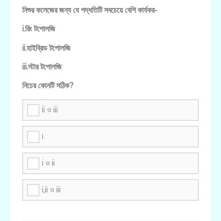
নিশুর কলেজের জন্য যে পদ্ধতিটি সবচেয়ে বেশি কার্যকর-
i.রিং টপোলজি
ii.হাইব্রিড টপোলজি
iii.স্টার টপোলজি
নিচের কোনটি সঠিক?
ii ও iii
i
i ও ii
i,ii ও iii