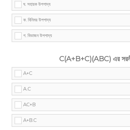
ঘ. সহায়ক উপপাদ্য
ক. বিনিময় উপপাদ্য
গ. বিভাজন উপপাদ্য
C(A+B+C)(ABC) এর সরলীক
A+C
A.C
AC+B
A+B.C