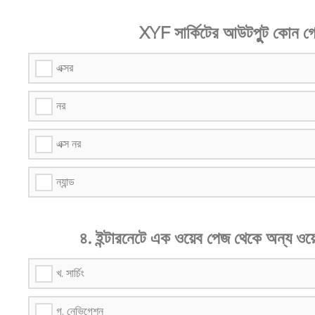
XYF সার্কিটের আউটপুুুুুুুুুুুুুুুুুুুট
এক্সর
নর
এক্স নর
ন্যান্ড
৪. ইন্টারনেটে এক ওয়েব পেজ থেকে অন্য 
খ. সার্চিং
গ. নেভিগেশন