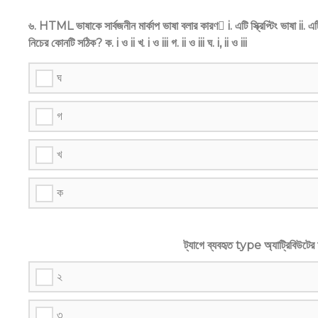
৬. HTML ভাষাকে সার্বজনীন মার্কাপ ভাষা বলার কারণ i. এটি স্ক্রিপ্টিং ভাষা ii. এটি
নিচের কোনটি সঠিক? ক. i ও ii খ. i ও iii গ. ii ও iii ঘ. i, ii ও iii
ঘ
গ
খ
ক
ট্যাগে ব্যবহৃত type অ্যাট্রিবিউটের 
২
৩