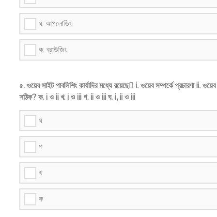
ঘ. আপলোডিং
ক. ব্রাউজিং
৫. ওয়েব সাইট পাবলিশিং কার্যাদির মধ্যে রয়েছে i. ওয়েব সম্পর্কে প্রচারণা ii. 
সঠিক? ক. i ও ii খ. i ও iii গ. ii ও iii ঘ. i, ii ও iii
ঘ
গ
খ
ক