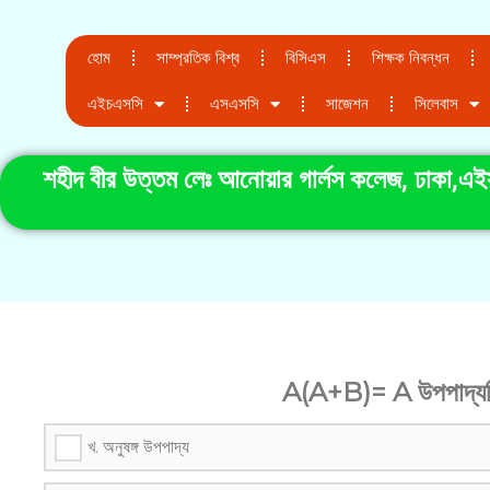
হোম
সাম্প্রতিক বিশ্ব
বিসিএস
শিক্ষক নিবন্ধন
এইচএসসি
এসএসসি
সাজেশন
সিলেবাস
শহীদ বীর উত্তম লেঃ আনোয়ার গার্লস কলেজ, ঢাকা,এই
A(A+B)= A উপপাদ্যট
খ. অনুষঙ্গ উপপাদ্য