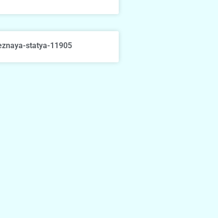
eznaya-statya-11905