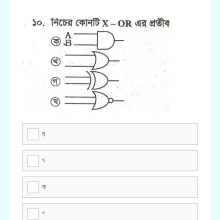
ঘ
খ
ক
গ