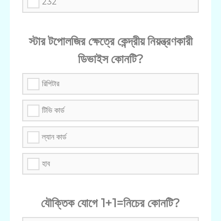
232
স্টার টপোলজির ক্ষেত্রে কেন্দ্রীয় নিয়ন্ত্রণকারী
ডিভাইস কোনটি?
রিপিটার
টিভি কার্ড
ল্যান কার্ড
হাব
যৌক্তিক যোগে 1+1=নিচের কোনটি?