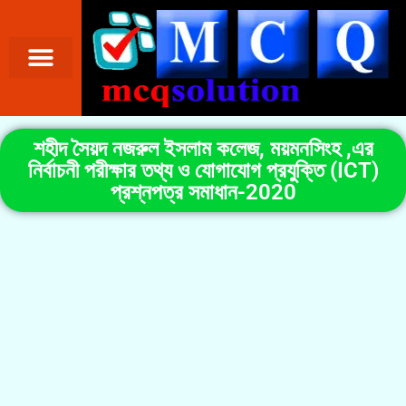
শহীদ সৈয়দ নজরুল ইসলাম কলেজ, ময়মনসিংহ ,এর
নির্বাচনী পরীক্ষার তথ্য ও যোগাযোগ প্রযুক্তি (ICT)
প্রশ্নপত্র সমাধান-2020