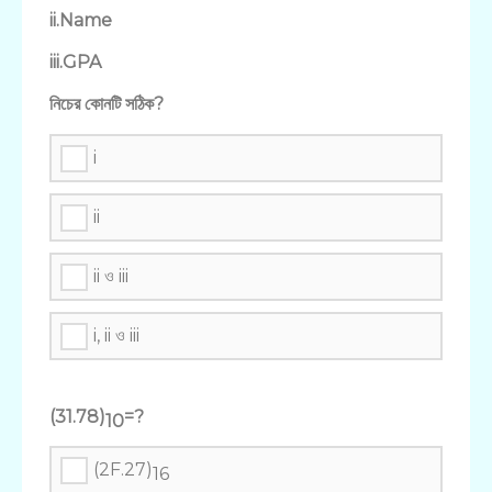
ii.Name
iii.GPA
নিচের কোনটি সঠিক?
i
ii
ii ও iii
i, ii ও iii
(31.78)
=?
10
(2F.27)
16