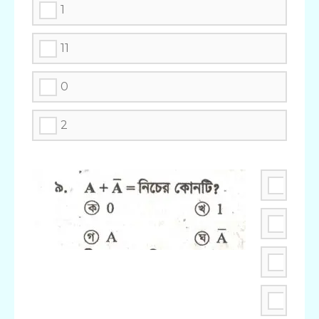
1
11
0
2
AA
A
0
1