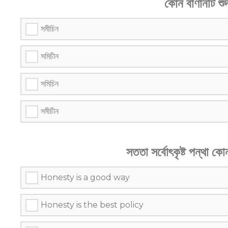
কোন বাণানটি শু
সমীচিন
সমিচীন
সমিচিন
সমীচীন
সততা সর্বোৎকৃষ্ট পন্থা ক
Honesty is a good way
Honesty is the best policy