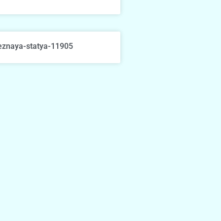
eznaya-statya-11905