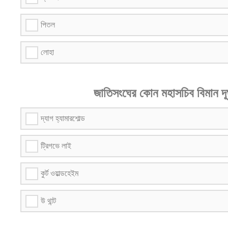
পিতল
লোহা
জাতিসংঘের কোন মহাসচিব বিমান দূ
দ্যাগ হ্যামারশোল্ড
ট্রিগভে লাই
কুর্ট ওয়াল্ডহেইম
উ থান্ট