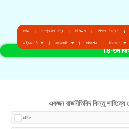
হোম
সাম্প্রতিক বিশ্ব
বিসিএস
শিক্ষক নিবন্ধন
এইচএসসি
এসএসসি
সাজেশন
সিলেবাস
18-তম বিসিএ
একজন রাজনীতিবিদ কিন্তু সাহিত্যে 
চার্চিল