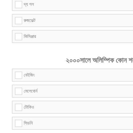
দ্য গল
রুজভেল্ট
কিসিঞ্জার
২০০০সালে অলিম্পিক কোন শহ
বেইজিং
মেলেবোর্ন
টোকিও
সিডনি