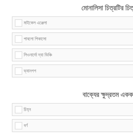
মোনালিসা চিত্রটির চি
মাইকেল এঞ্জেলা
পাবলো পিকাসো
লিওনার্দো দ্যা ভিঞ্চি
ভ্যানগগ
বাক্যের ক্ষুদ্রতম এ
চিহ্ন
বর্ণ