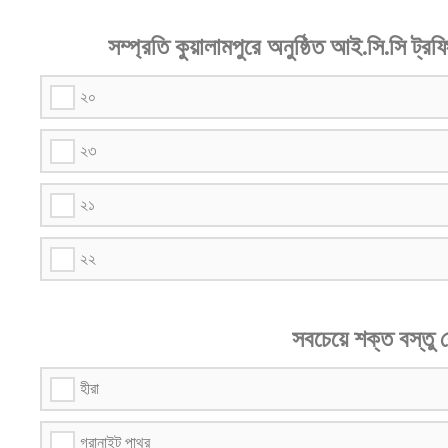
সম্প্রতি কুয়ালামপুরে অনুষ্ঠিত আই.সি.সি ট
২০
২৩
২১
২২
সবচেয়ে শক্ত বস্তু
হীরা
গ্রানাইট পাথর