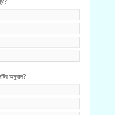
দ্ধ?
োনটির অনুবাদ?